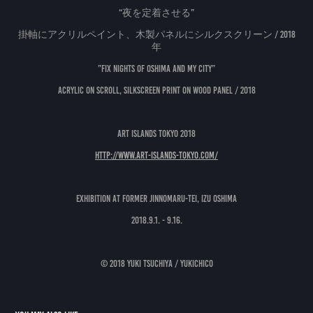
“夜を定着させる”
掛軸にアクリルペイント、木製パネルにシルクスクリーン / 2018
年
”Fix Nights of Oshima and my city”
Acrylic on scroll, Silkscreen print on wood panel / 2018
Art Islands Tokyo 2018
http://www.art-islands-tokyo.com/
Exhibition at Former Jinnomaru-Tei, Izu Oshima
2018.9.1. - 9.16.
© 2018 YUKI TSUCHIYA / yukichico