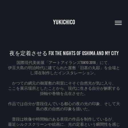
YUKICHICO
夜を定着させる Fix The Nights of Oshima and my city
国際現代美術展「アートアイランズTOKYO 2018」にて、
伊豆大島の明治時代に建てられた屋敷「旧甚の丸邸」を会場と
し滞在制作したインスタレーション。
かつての網元の御屋敷の和室にそそぐ自然光が気に入り、
ここを展示場所としたことから、現代に生きる自分が解釈する
掛軸や巻物を点在させた。
作品では自分が普段住んでいる都心の夜の光の印象、そして大
島の夜の自然の印象を描いた。
普段は映像や時間軸のある表現の作品を制作しているが、
最近シルクスクリーンや絵画に、光の定着という瞬間性を感じ