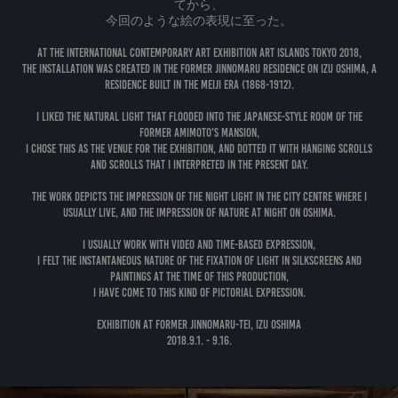
てから、
今回のような絵の表現に至った。
At the international contemporary art exhibition Art Islands TOKYO 2018,
The installation was created in the former Jinnomaru Residence on Izu Oshima, a
residence built in the Meiji era (1868-1912).
I liked the natural light that flooded into the Japanese-style room of the
former Amimoto's mansion,
I chose this as the venue for the exhibition, and dotted it with hanging scrolls
and scrolls that I interpreted in the present day.
The work depicts the impression of the night light in the city centre where I
usually live, and the impression of nature at night on Oshima.
I usually work with video and time-based expression,
I felt the instantaneous nature of the fixation of light in silkscreens and
paintings at the time of this production,
I have come to this kind of pictorial expression.
Exhibition at Former Jinnomaru-Tei, Izu Oshima
2018.9.1. - 9.16.