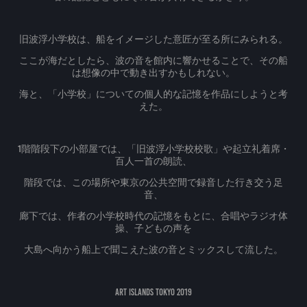
旧波浮小学校は、船をイメージした意匠が至る所にみられる。
ここが海だとしたら、波の音を館内に響かせることで、その船
は想像の中で動き出すかもしれない。
海と、「小学校」についての個人的な記憶を作品にしようと考
えた。
1階階段下の小部屋では、「旧波浮小学校校歌」や起立礼着席・
百人一首の朗読、
階段では、この場所や東京の公共空間で録音した行き交う足
音、
廊下では、作者の小学校時代の記憶をもとに、合唱やラジオ体
操、子どもの声を
大島へ向かう船上で聞こえた波の音とミックスして流した。
Art Islands Tokyo 2019