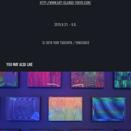
http://www.art-islands-tokyo.com/
2019.8.31. - 9.8.
© 2019 YUKI TSUCHIYA / yukichico
You may also like
“Vertigoes” series -   個展「土屋幻像眼科」
2019