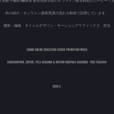
大受験予備校 ena新美 新宿美術学院のオンライン教育科紹介ムービーで
科の紹介・オンライン講座受講の流れを動画で説明しています。
撮影・編集・タイトルデザイン・モーショングラフィックス 担当
SHINBI Online Education Course Promotion Movie
Videographer, Editor, Title Designer & Motion Graphics Designer : Yuki TSUCHIYA
2020.4.