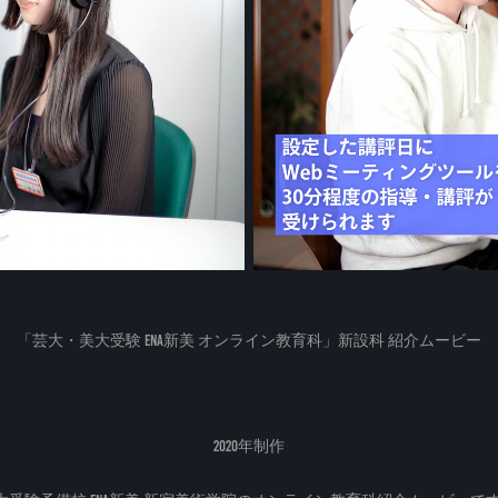
「芸大・美大受験 ena新美 オンライン教育科」新設科 紹介ムービー
2020年制作