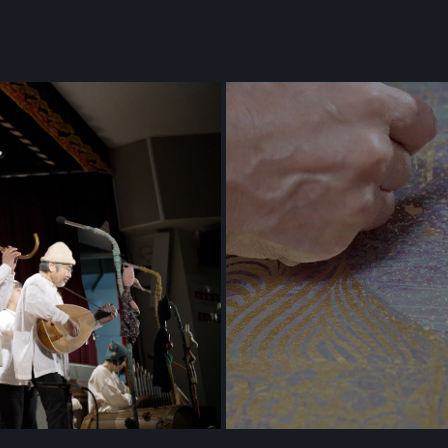
ショップ | 千代
Galerie Taménag
.1